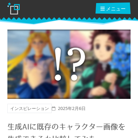
メニュー
ブログ
読んだ本
動画講座
投稿日
インスピレーション
2025年2月6日
ショップ
生成AIに既存のキャラクター画像を
クーポン