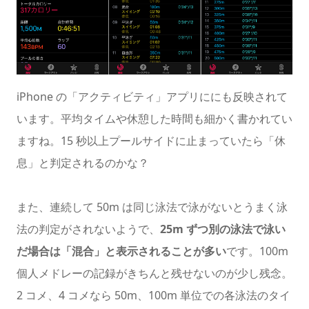
iPhone の「アクティビティ」アプリににも反映されて
います。平均タイムや休憩した時間も細かく書かれてい
ますね。15 秒以上プールサイドに止まっていたら「休
息」と判定されるのかな？
また、連続して 50m は同じ泳法で泳がないとうまく泳
法の判定がされないようで、
25m ずつ別の泳法で泳い
だ場合は「混合」と表示されることが多い
です。100m
個人メドレーの記録がきちんと残せないのが少し残念。
2 コメ、4 コメなら 50m、100m 単位での各泳法のタイ