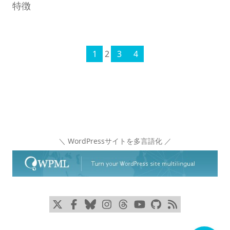
特徴
1
2
3
4
＼ WordPressサイトを多言語化 ／
x
Facebook
Bluesky
Instagram
Threads
YouTube
GitHub
RSS