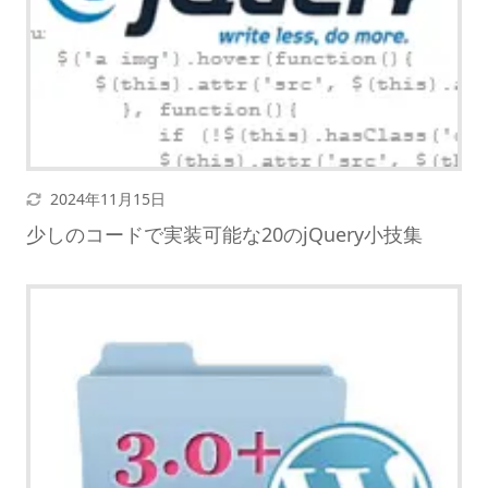
更新日
2024年11月15日
少しのコードで実装可能な20のjQuery小技集