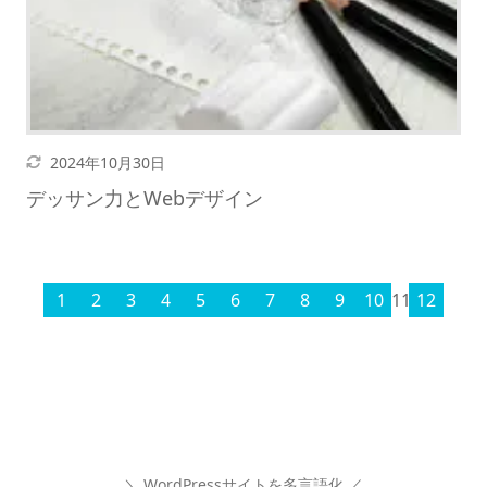
更新日
2024年10月30日
デッサン力とWebデザイン
1
2
3
4
5
6
7
8
9
10
11
12
＼ WordPressサイトを多言語化 ／