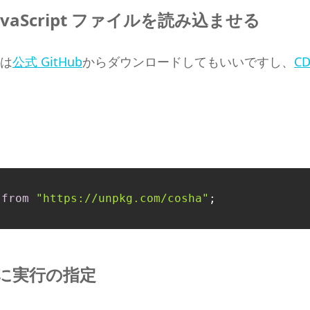
の JavaScript ファイルを読み込ませる
ルは
公式 GitHub
からダウンロードしてもいいですし、
C
 
from
"https://unpkg.com/cosha"
ipt に実行の指定