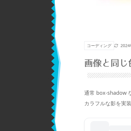
更新
コーディング
202
画像と同じ
通常 box-sha
カラフルな影を実