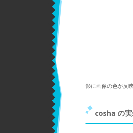
影に画像の色が反
cosha の