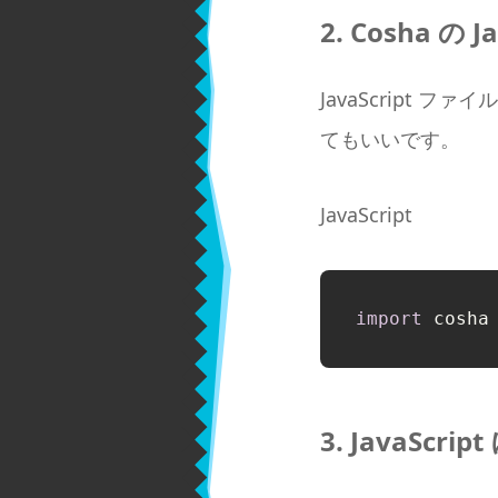
2. Cosha 
JavaScript ファイ
てもいいです。
JavaScript
import
 cosha
3. JavaScr