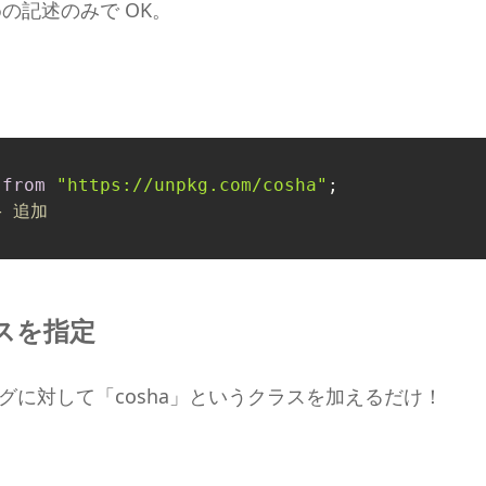
の記述のみで OK。
 
from
"https://unpkg.com/cosha"
;

← 追加
ラスを指定
グに対して「cosha」というクラスを加えるだけ！