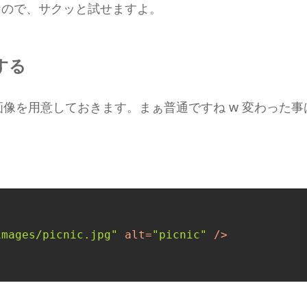
なので、サクッと試せますよ。
する
像を用意しておきます。まぁ普通ですね w 変わった
images/picnic.jpg"
alt
=
"picnic"
 />