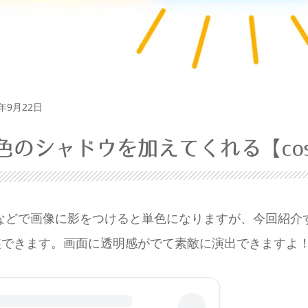
日
4年9月22日
色のシャドウを加えてくれる【cos
dow などで画像に影をつけると単色になりますが、今回紹
装できます。画面に透明感がでて素敵に演出できますよ