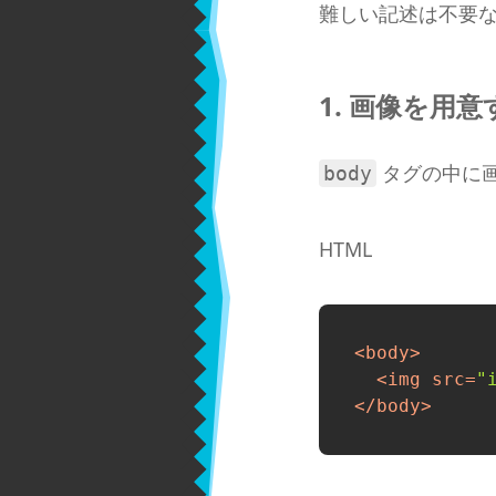
難しい記述は不要
1. 画像を用意
タグの中に画
body
HTML
<
body
>
<
img
src
=
"
</
body
>