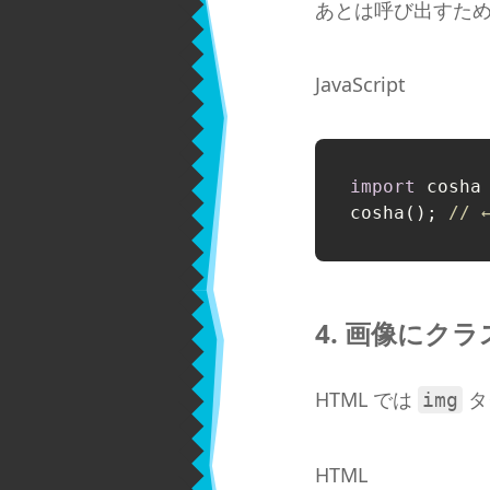
あとは呼び出すため
JavaScript
import
 cosha
cosha(); 
// 
4. 画像にク
HTML では
タ
img
HTML