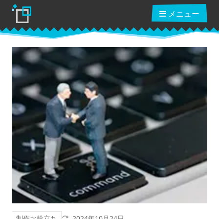
メニュー
ブログ
読んだ本
動画講座
ショップ
クーポン
更新日
制作お役立ち
2024年10月24日