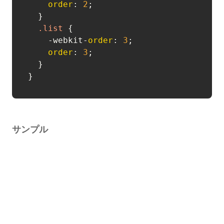
order
: 
2
;

  }

.list
 {

    -webkit-
order
: 
3
;

order
: 
3
;

  }

サンプル