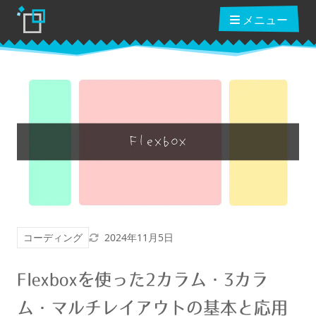
メニュー
ブログ
読んだ本
動画講座
更新日
コーディング
2024年11月5日
ショップ
Flexboxを使った2カラム・3カラ
クーポン
ム・マルチレイアウトの基本と応用