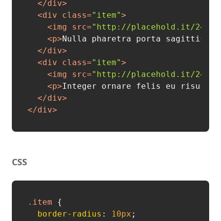
</
div
>
<
div
class
=
"item"
>
<
img
src
=
"http://placehold.it/240x1
<
p
>
Nulla pharetra porta sagittis. M
</
div
>
<
div
class
=
"item"
>
<
img
src
=
"http://placehold.it/240x1
<
p
>
Integer ornare felis eu risus ul
</
div
>
</
div
>
CSS
.item
 {

border-radius
: 
10px
;
