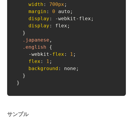
width
: 
700px
;

margin
: 
0
 auto;

display
: -webkit-flex;

display
: flex;

  }

.japanese
,

.english
 {

    -webkit-
flex
: 
1
;

flex
: 
1
;

background
: none;

  }

サンプル