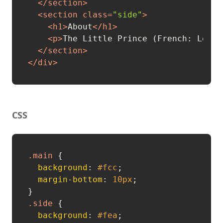
</
section
>
<
section
class
=
"side"
>
<
h1
>
About
</
h1
>
<
p
>
The Little Prince (French: Le Pe
</
section
>
</
div
>
CSS
.main
 {

background
: 
#fcc
;

margin-bottom
: 
10px
;

.side
 {

background
: 
#fea
;
