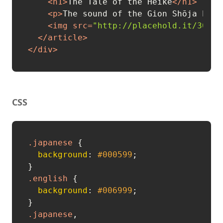
<
h1
>
The Tale of the Heike
</
h1
>
<
p
>
The sound of the Gion Shōja bell
<
img
src
=
"http://placehold.it/300x2
</
article
>
</
div
>
CSS
.japanese
 {

background
: 
#000599
;

.english
 {

background
: 
#006999
;

.japanese