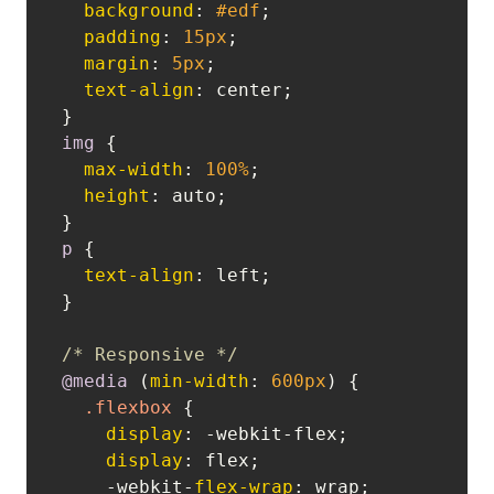
background
: 
#edf
;

padding
: 
15px
;

margin
: 
5px
;

text-align
: center;

img
 {

max-width
: 
100%
;

height
: auto;

p
 {

text-align
: left;

}

/* Responsive */
@media
 (
min-width
: 
600px
) {

.flexbox
 {

display
: -webkit-flex;

display
: flex;

    -webkit-
flex-wrap
: wrap;
