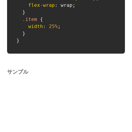
flex-wrap
: wrap;

  }

.item
 {

width
: 
25%
;

  }

サンプル