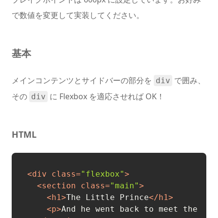
で数値を変更して実装してください。
基本
メインコンテンツとサイドバーの部分を
で囲み、
div
その
に Flexbox を適応させれば OK！
div
HTML
<
div
class
=
"flexbox"
>
<
section
class
=
"main"
>
<
h1
>
The Little Prince
</
h1
>
<
p
>
And he went back to meet the fox