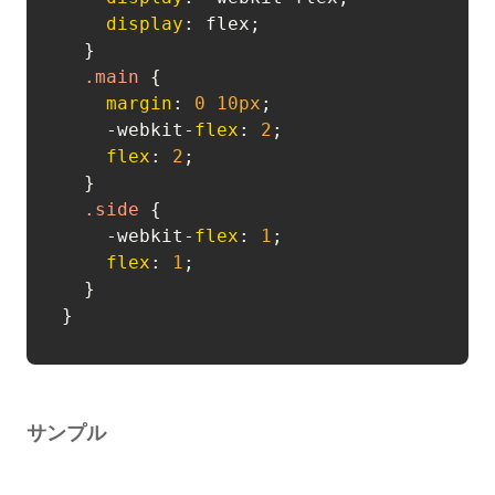
display
: flex;

  }

.main
 {

margin
: 
0
10px
;

    -webkit-
flex
: 
2
;

flex
: 
2
;

  }

.side
 {

    -webkit-
flex
: 
1
;

flex
: 
1
;

  }

サンプル