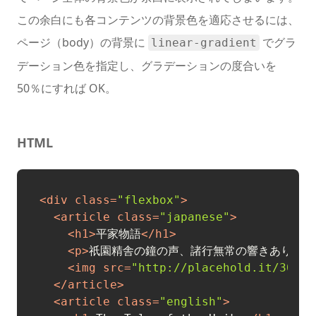
この余白にも各コンテンツの背景色を適応させるには、
ページ（body）の背景に
でグラ
linear-gradient
デーション色を指定し、グラデーションの度合いを
50％にすれば OK。
HTML
<
div
class
=
"flexbox"
>
<
article
class
=
"japanese"
>
<
h1
>
平家物語
</
h1
>
<
p
>
祇園精舎の鐘の声、諸行無常の響きあり。..
<
img
src
=
"http://placehold.it/300x2
</
article
>
<
article
class
=
"english"
>