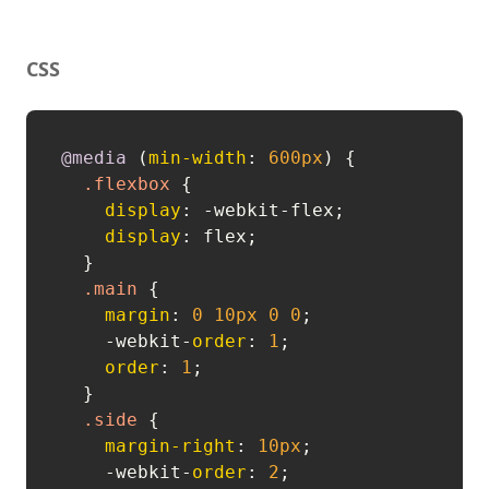
CSS
@media
 (
min-width
: 
600px
) {

.flexbox
 {

display
: -webkit-flex;

display
: flex;

  }

.main
 {

margin
: 
0
10px
0
0
;

    -webkit-
order
: 
1
;

order
: 
1
;

  }

.side
 {

margin-right
: 
10px
;

    -webkit-
order
: 
2
;
