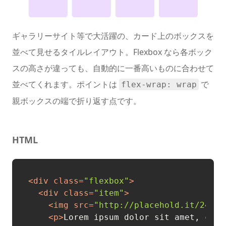
ギャラリーサイト等で大活躍の、カード上のボックスを
並べて見せるタイルレイアウト。Flexbox なら各ボック
スの高さが違っても、自動的に一番高いものに合わせて
並べてくれます。ポイントは
で
flex-wrap: wrap
親ボックスの端で折り返す点です。
HTML
<
div
class
=
"flexbox"
>
<
div
class
=
"item"
>
<
img
src
=
"http://placehold.it/240x1
<
p
>
Lorem ipsum dolor sit amet, cons