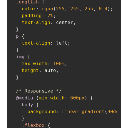
.english
 {

color
: 
rgba
(
255
, 
255
, 
255
, 
0.4
);

padding
: 
2%
;

text-align
: center;

p
 {

text-align
: left;

img
 {

max-width
: 
100%
;

height
: auto;

}

/* Responsive */
@media
 (
min-width
: 
600px
) {

body
 {

background
: 
linear-gradient
(
90deg
, 
  }

.flexbox
 {
