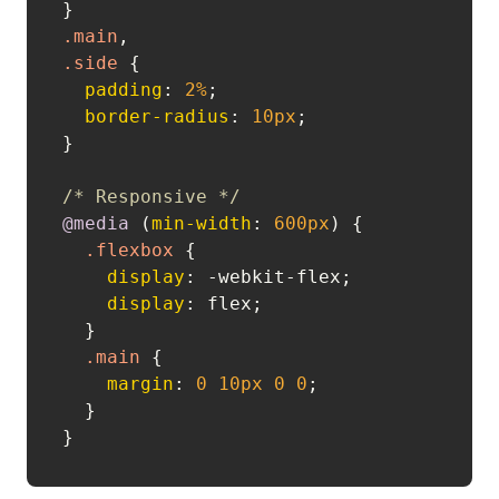
.main
.side
 {

padding
: 
2%
;

border-radius
: 
10px
;

}

/* Responsive */
@media
 (
min-width
: 
600px
) {

.flexbox
 {

display
: -webkit-flex;

display
: flex;

  }

.main
 {

margin
: 
0
10px
0
0
;

  }
