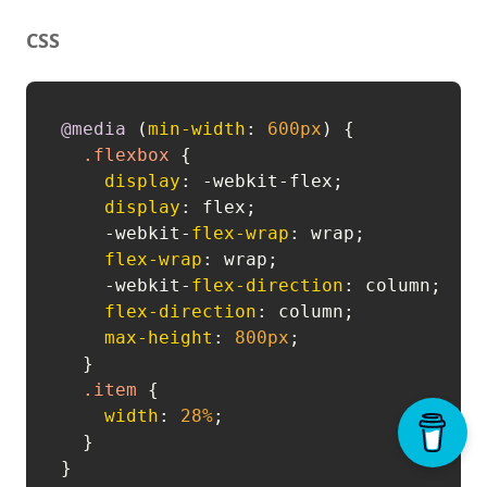
CSS
@media
 (
min-width
: 
600px
) {

.flexbox
 {

display
: -webkit-flex;

display
: flex;

    -webkit-
flex-wrap
: wrap;

flex-wrap
: wrap;

    -webkit-
flex-direction
: column;

flex-direction
: column;

max-height
: 
800px
;

  }

.item
 {

width
: 
28%
;

  }
