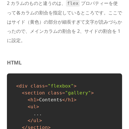
2 カラムのものと違うのは、
プロパティーを使
flex
って各カラムの割合を指定しているところです。ここで
はサイド（黄色）の部分が細長すぎて文字が読みづらか
ったので、メインカラムの割合を 2、サイドの割合を 1
に設定。
HTML
<
div
class
=
"flexbox"
>
<
section
class
=
"gallery"
>
<
h1
>
Contents
</
h1
>
<
ul
>
      ...

</
ul
>
</
section
>