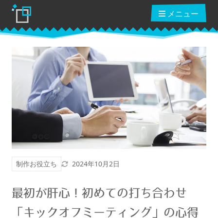
メニュー
ブログ
読んだ本
動画講座
更新日
制作お役立ち
2024年10月2日
ショップ
最初が肝心！初めての打ち合わせ
クーポン
「キックオフミーティング」の心得