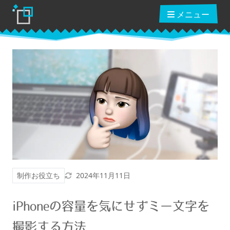
メニュー
ブログ
読んだ本
動画講座
更新日
制作お役立ち
2024年11月11日
ショップ
iPhoneの容量を気にせずミー文字を
クーポン
撮影する方法