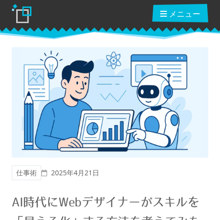
メニュー
ブログ
読んだ本
動画講座
投稿日
仕事術
2025年4月21日
ショップ
AI時代にWebデザイナーがスキルを
クーポン