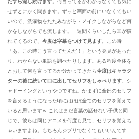
たすら流し続けます
。何言ってるかわからなくても気に
せずとにかく聞きます。ずっと画面の前にいなくてもい
いので、洗濯物をたたみながら・メイクしながらなど何
かをしながらでも流します。一週間くらいしたら耳が慣
れてくるので、
今度は字幕をつけて見ます
。この時
「あ、この時こう言ってたんだ！」という発見があった
り、わからない単語を調べたりします。ある程度全体を
とおして何を言ってるか分かってきたら
今度はキャラク
ターの後に続いて口に出してセリフをしゃべります
。シ
ャドーイングというやつですね。かまずに全部のセリフ
を言えるようになった頃にはほぼ全てのセリフを覚えて
いると思いますｗ これはまだ言葉の話せない子供と同
じで、彼らは同じアニメを何度も見て、セリフを覚えち
ゃいますよね。もちろんジブリでなくてもいいんです