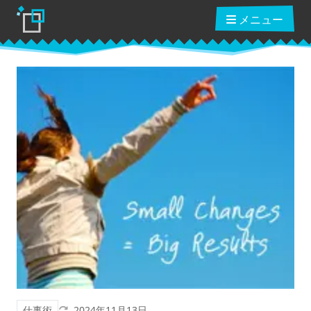
メニュー
ブログ
読んだ本
動画講座
ショップ
クーポン
更新日
仕事術
2024年11月13日