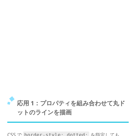
応用 1：プロパティを組み合わせて丸ド
ットのラインを描画
CSS で
を指定しても、
border-style: dotted;