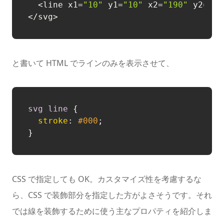
  <line x1
=
"10"
 y1
=
"10"
 x2
=
"190"
 y2
=
"19
と書いて HTML でラインのみを表示させて、
svg
line
 {

stroke
: 
#000
;

CSS で指定しても OK。カスタマイズ性を考慮するな
ら、CSS で装飾部分を指定した方がよさそうです。それ
では線を装飾するために使う主なプロパティを紹介しま