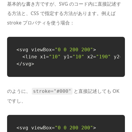
基本的な書き方ですが、SVG のコード内に直接記述す
る方法と、CSS で指定する方法があります。例えば
stroke プロパティを使う場合：
<svg viewBox
=
"0 0 200 200"
>

  <line x1
=
"10"
 y1
=
"10"
 x2
=
"190"
 y2
=
"19
のように、
と直接記述しても OK
stroke="#000"
ですし、
<svg viewBox
=
"0 0 200 200"
>
