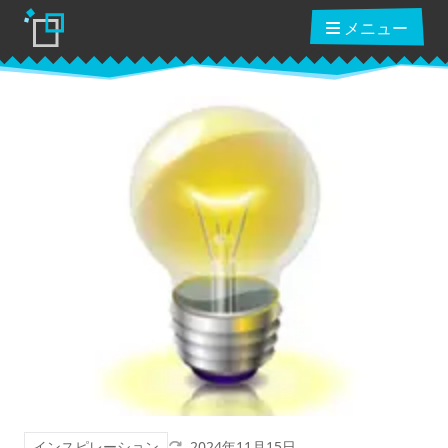
メニュー
ブログ
読んだ本
動画講座
ショップ
クーポン
更新日
インスピレーション
2024年11月15日