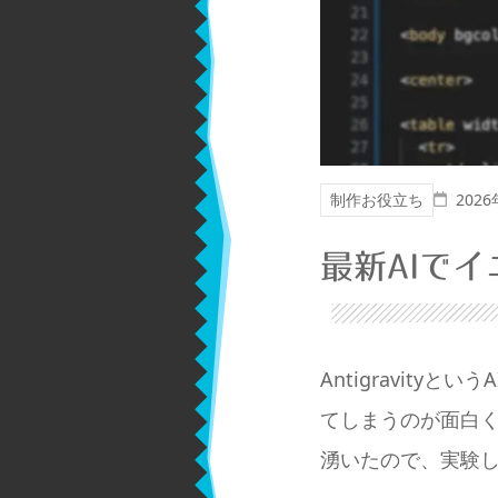
投稿
制作お役立ち
202
最新AIでイ
Antigravit
てしまうのが面白
湧いたので、実験