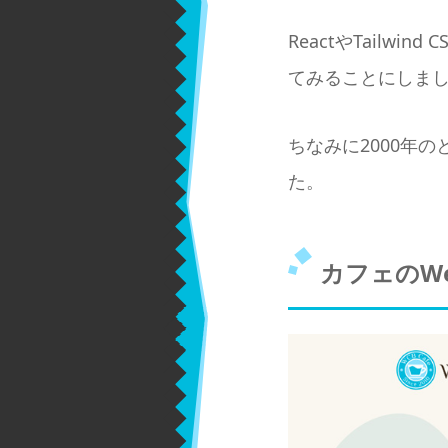
ReactやTail
てみることにしま
ちなみに2000年
た。
カフェのW