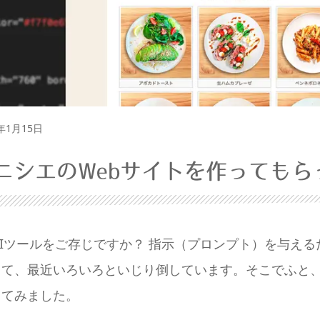
日
6年1月15日
ニシエのWebサイトを作ってもらっ
yというAIツールをご存じですか？ 指示（プロンプト）を与
くて、最近いろいろといじり倒しています。そこでふと
してみました。