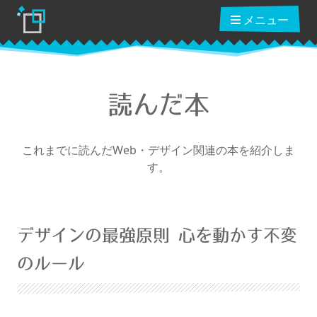
メニュー
読んだ本
ブログ
これまでに読んだWeb・デザイン関連の本を紹介しま
す。
読んだ本
動画講座
デザインの最強原則 心を動かす不変
ショップ
のルール
クーポン