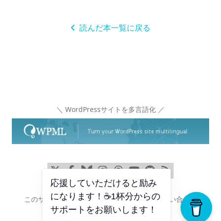
読んだ本一覧に戻る
＼ WordPressサイトを多言語化 ／
x
Facebook
Bluesky
Instagram
Threads
YouTube
GitHub
RSS
応援していただけると励み
になります！☕1杯分からの
このサイトについて
プライバシーポリシー
お問い合わせ
サポートをお願いします！
© 2010 Webクリエイターボックス