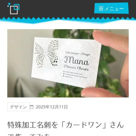
メニュー
ブログ
読んだ本
動画講座
投稿日
デザイン
2025年12月11日
ショップ
特殊加工名刺を「カードワン」さん
クーポン