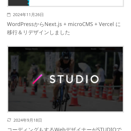
投稿日
2024年11月26日
WordPressからNext.js + microCMS + Vercel に
移行＆リデザインしました
更新日
2024年9月18日
コーディングもするWebデザイナーがSTUDIOで