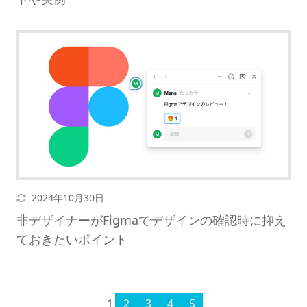
更新日
2024年10月30日
非デザイナーがFigmaでデザインの確認時に抑え
ておきたいポイント
1
2
3
4
5