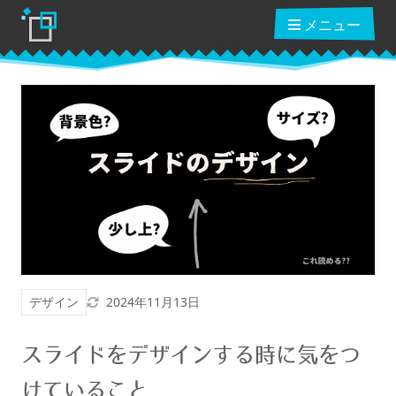
メニュー
ブログ
読んだ本
動画講座
更新日
デザイン
2024年11月13日
ショップ
スライドをデザインする時に気をつ
クーポン
けていること