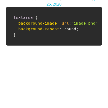
25, 2020
textarea
 {

background-image
: 
url
(
"image.png"
);

background-repeat
: round;
