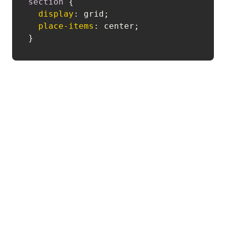
section
 {

display
: grid;

place-items
: center;
