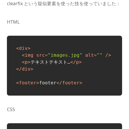
clearfix という疑似要素を使った技を使っていました：
HTML
<
div
>
<
img
src
=
"images.jpg"
alt
=
""
 />
<
p
>
テキストテキスト…
</
p
>
</
div
>
<
footer
>
footer
</
footer
>
CSS