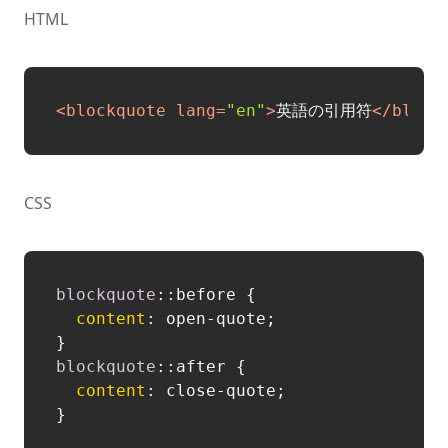
HTML
<
blockquote
lang
=
"en"
>
英語の引用符
</
block
CSS
blockquote
::before
 {

content
: open-quote;

blockquote
::after
 {

content
: close-quote;
