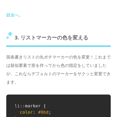
目次へ。
3. リストマーカーの色を変える
箇条書きリストの丸ポチマーカーの色を変更！これまで
は疑似要素で形を作ってから色の指定をしていました
が、これならデフォルトのマーカーをサクッと変更でき
ます。
li
::marker
 {

color
: 
#0bd
;
