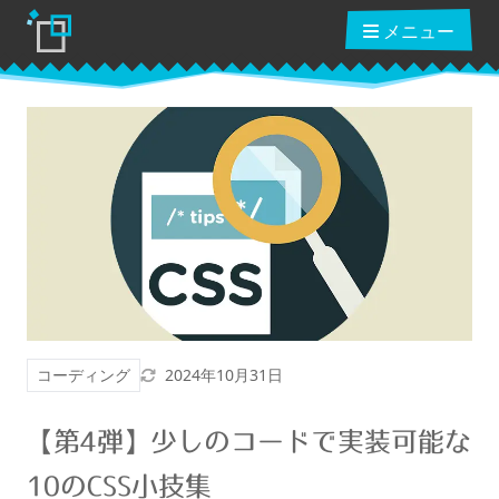
メニュー
ブログ
読んだ本
動画講座
更新日
コーディング
2024年10月31日
ショップ
【第4弾】少しのコードで実装可能な
クーポン
10のCSS小技集