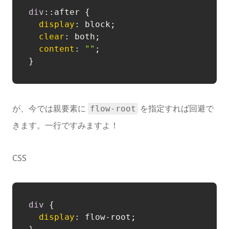
div
::after
 {

display
: block;

clear
: both;

content
: 
""
;

が、今では親要素に
を指定すれば回避で
flow-root
きます。一行ですみますよ！
CSS
div
 {

display
: flow-root;
