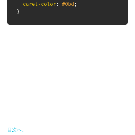
caret-color
: 
#0bd
;

目次へ。