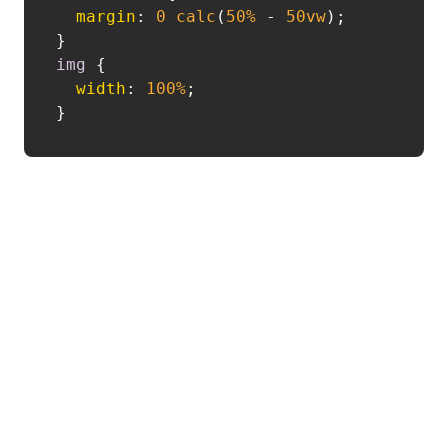
margin
: 
0
calc
(
50%
 - 
50vw
);

img
 {

width
: 
100%
;
