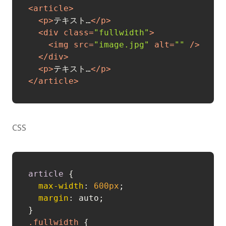
<
article
>
<
p
>
テキスト…
</
p
>
<
div
class
=
"fullwidth"
>
<
img
src
=
"image.jpg"
alt
=
""
 />
</
div
>
<
p
>
テキスト…
</
p
>
</
article
>
CSS
article
 {

max-width
: 
600px
;

margin
: auto;

.fullwidth
 {
